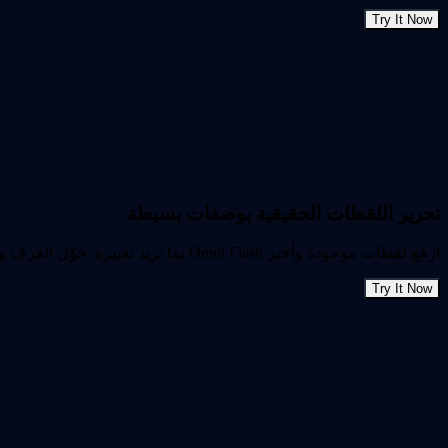
Try It Now
تحرير اللقطات الحقيقية بوصفات بسيطة
ارفع لقطات موجودة وأخبر Omni Flash بما تريد تغييره. حوّل الغرف والشوارع ولقطات المنتجات والمقاطع الأخرى بأساليب وإعدادات وإضاءة أو حركة جديدة.
Try It Now