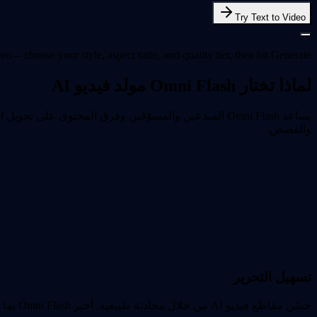
Try Text to Video
o -- choose your style, aspect ratio, and quality tier, then hit Generate.
لماذا تختار Omni Flash مولد فيديو AI
يساعد Omni Flash المبدعين والمسوّقين وفرق المحتوى 
والقصص.
تسهيل التحرير
حسّن مقاطع فيديو AI من خلال محادثة طبيعية. أخبر Omni Flash بما تريد تغييره — من زوايا الكاميرا والخلفيات إلى الحركة وطول المشهد والطلقات الفردية — وكرّر دون إعادة بناء المقطع بالكامل.