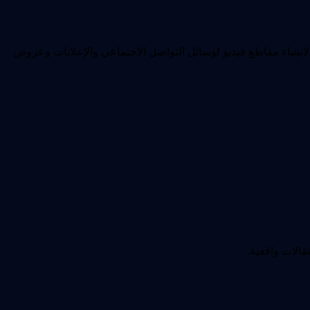
ّل النصوص إلى مقاطع فيديو AI متقنة. صف المشهد والحركة والجو والإضاءة وحركة الكاميرا والأسلوب البصري، ثم استخدم Omni Flash لإنشاء مقاطع فيديو لوسائل التواصل الاجتماعي والإعلانات وعروض