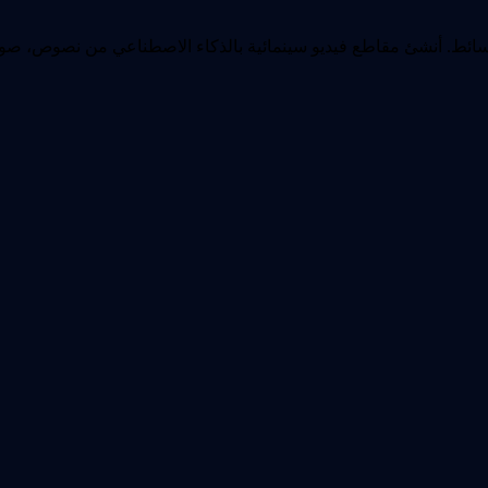
 وحرّر مقاطع الفيديو باستخدام Omni Flash متعدد الوسائط. أنشئ مقاطع فيديو سينمائية بالذكاء