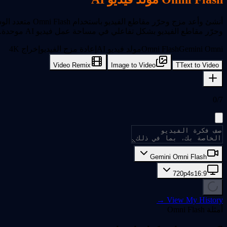
أنشئ وأعد مزج
وحرّر مقاطع الفيديو بشكل تفاعلي في مساحة عمل فيديو AI موحدة.
Gemini Omni
Omni Flash
مولد فيديو AI
إعادة مزج الفيديو
إخراج 4K
Video Remix
Image to Video
T
Text to Video
0/7
Gemini Omni Flash
720p
4
s
16:9
View My History →
أمثلة Omni Flash