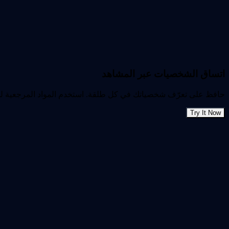
اتساق الشخصيات عبر المشاهد
حافظ على تعرّف شخصياتك في كل طلقة. استخدم المواد المرجعية للح
Try It Now
01
اختر سير العمل