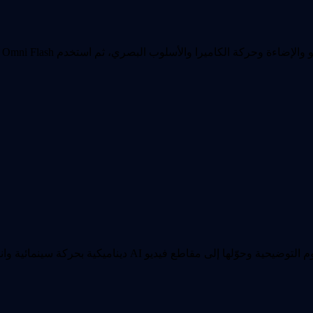
حو
فيديو AI ديناميكية بحركة سينمائية وانتقالات واقعية.