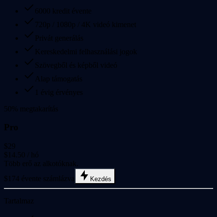
6000 kredit évente
720p / 1080p / 4K videó kimenet
Privát generálás
Kereskedelmi felhasználási jogok
Szövegből és képből videó
Alap támogatás
1 évig érvényes
50% megtakarítás
Pro
$29
$14.50
/ hó
Több erő az alkotóknak.
$174 évente számlázva
Kezdés
Tartalmaz