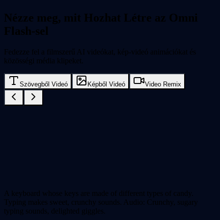
Nézze meg, mit Hozhat Létre az Omni
Flash-sel
Fedezze fel a filmszerű AI videókat, kép-videó animációkat és
közösségi média klipeket.
Szövegből Videó
Képből Videó
Video Remix
A keyboard whose keys are made of different types of candy.
Typing makes sweet, crunchy sounds. Audio: Crunchy, sugary
typing sounds, delighted giggles.