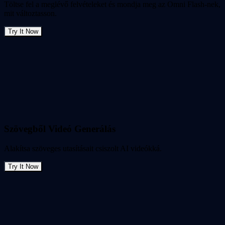
Töltse fel a meglévő felvételeket és mondja meg az Omni Flash-nek,
mit változtasson.
Try It Now
Szövegből Videó Generálás
Alakítsa szöveges utasításait csiszolt AI videókká.
Try It Now