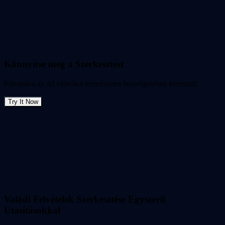
Könnyítse meg a Szerkesztést
Finomítsa az AI videókat természetes beszélgetésen keresztül.
Try It Now
Valódi Felvételek Szerkesztése Egyszerű
Utasításokkal