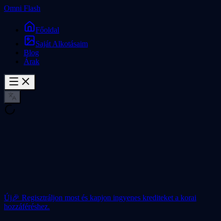
Omni Flash
Főoldal
Saját Alkotásaim
Blog
Árak
Új
🎉 Regisztráljon most és kapjon ingyenes krediteket a korai
hozzáféréshez.