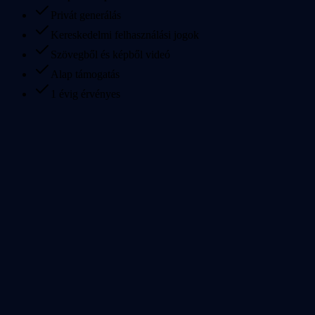
Privát generálás
Kereskedelmi felhasználási jogok
Szövegből és képből videó
Alap támogatás
1 évig érvényes
Mi az Omni Flash?
Az Omni Flash tud videókat generálni szövegből?
Az Omni Flash tud képeket videókká alakítani?