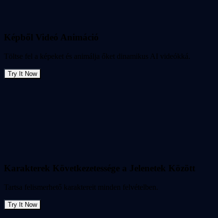
Képből Videó Animáció
Töltse fel a képeket és animálja őket dinamikus AI videókká.
Try It Now
Karakterek Következetessége a Jelenetek Között
Tartsa felismerhető karaktereit minden felvételben.
Try It Now