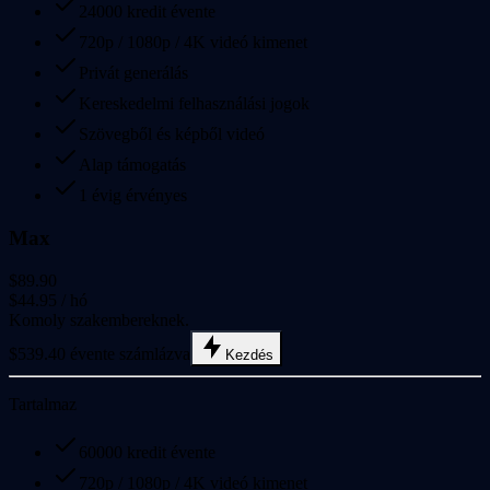
24000 kredit évente
720p / 1080p / 4K videó kimenet
Privát generálás
Kereskedelmi felhasználási jogok
Szövegből és képből videó
Alap támogatás
1 évig érvényes
Max
$89.90
$44.95
/ hó
Komoly szakembereknek.
$539.40 évente számlázva
Kezdés
Tartalmaz
60000 kredit évente
720p / 1080p / 4K videó kimenet