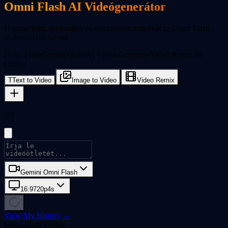
Omni Flash AI Videógenerátor
Hozzon létre, remixeljen és szerkesszen videókat az Omni Flash
multimodális AI-val.
Omni Flash
Gemini Omni
AI Video Generator
Video Remix
4K
Output
T
Text to Video
Image to Video
Video Remix
0/7
Gemini Omni Flash
16:9
720p
4
s
View My History →
Omni Flash Példák