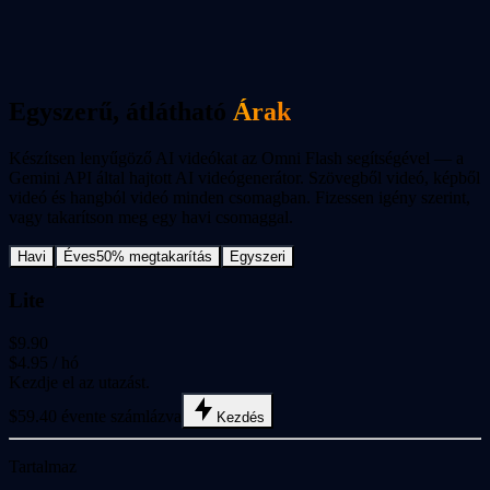
Multimodális AI Munkafolyamat
Kombinálja a szöveg, kép és videó megértését egy munkaterületen.
Egyszerű, átlátható
Árak
Készítsen lenyűgöző AI videókat az Omni Flash segítségével — a
Gemini API által hajtott AI videógenerátor. Szövegből videó, képből
videó és hangból videó minden csomagban. Fizessen igény szerint,
vagy takarítson meg egy havi csomaggal.
Havi
Éves
50% megtakarítás
Egyszeri
Lite
$9.90
$4.95
/ hó
Kezdje el az utazást.
$59.40 évente számlázva
Kezdés
Tartalmaz