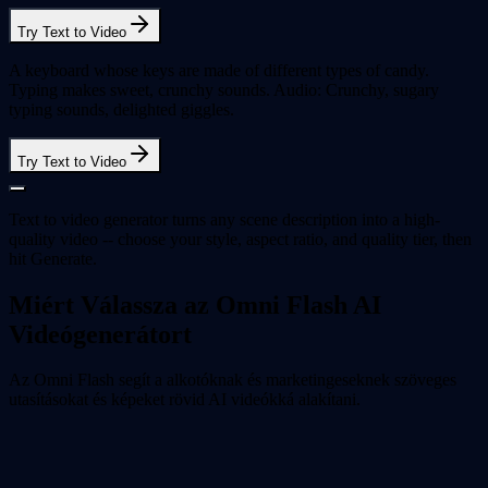
Try Text to Video
A keyboard whose keys are made of different types of candy.
Typing makes sweet, crunchy sounds. Audio: Crunchy, sugary
typing sounds, delighted giggles.
Try Text to Video
Text to video generator turns any scene description into a high-
quality video -- choose your style, aspect ratio, and quality tier, then
hit Generate.
Miért Válassza az Omni Flash AI
Videógenerátort
Az Omni Flash segít a alkotóknak és marketingeseknek szöveges
utasításokat és képeket rövid AI videókká alakítani.