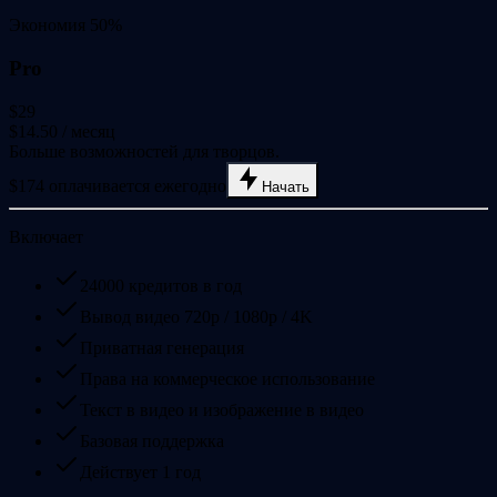
Экономия 50%
Pro
$29
$14.50
/ месяц
Больше возможностей для творцов.
$174 оплачивается ежегодно
Начать
Включает
24000 кредитов в год
Вывод видео 720p / 1080p / 4K
Приватная генерация
Права на коммерческое использование
Текст в видео и изображение в видео
Базовая поддержка
Действует 1 год