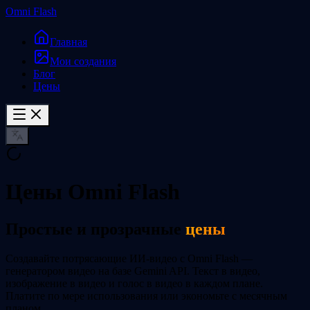
Omni Flash
Главная
Мои создания
Блог
Цены
Цены Omni Flash
Простые и прозрачные
цены
Создавайте потрясающие ИИ-видео с Omni Flash —
генератором видео на базе Gemini API. Текст в видео,
изображение в видео и голос в видео в каждом плане.
Платите по мере использования или экономьте с месячным
планом.