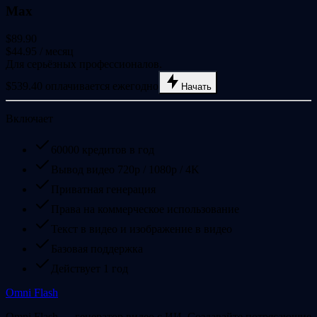
Max
$89.90
$44.95
/ месяц
Для серьёзных профессионалов.
$539.40 оплачивается ежегодно
Начать
Включает
60000 кредитов в год
Вывод видео 720p / 1080p / 4K
Приватная генерация
Права на коммерческое использование
Текст в видео и изображение в видео
Базовая поддержка
Действует 1 год
Omni Flash
Omni Flash — генератор видео с ИИ. Создавайте потрясающие