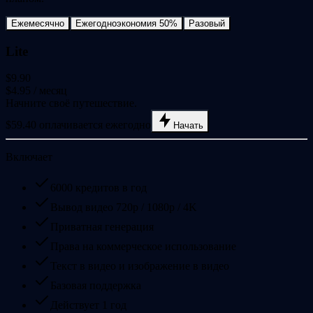
Ежемесячно
Ежегодно
экономия 50%
Разовый
Lite
$9.90
$4.95
/ месяц
Начните своё путешествие.
$59.40 оплачивается ежегодно
Начать
Включает
6000 кредитов в год
Вывод видео 720p / 1080p / 4K
Приватная генерация
Права на коммерческое использование
Текст в видео и изображение в видео
Базовая поддержка
Действует 1 год