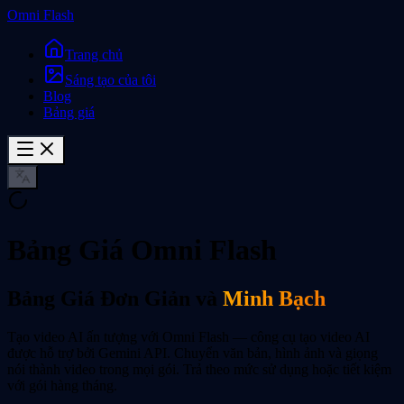
Omni Flash
Trang chủ
Sáng tạo của tôi
Blog
Bảng giá
Bảng Giá Omni Flash
Bảng Giá Đơn Giản và
Minh Bạch
Tạo video AI ấn tượng với Omni Flash — công cụ tạo video AI
được hỗ trợ bởi Gemini API. Chuyển văn bản, hình ảnh và giọng
nói thành video trong mọi gói. Trả theo mức sử dụng hoặc tiết kiệm
với gói hàng tháng.