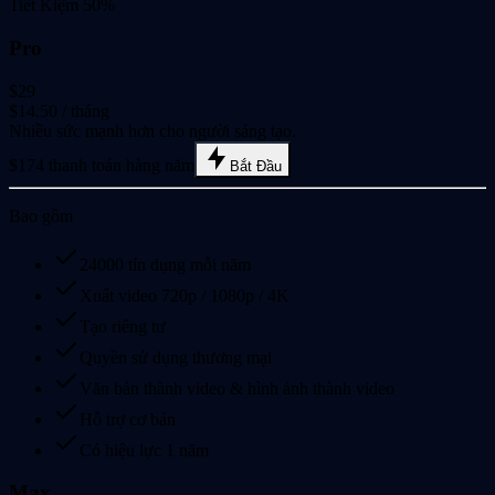
Tiết Kiệm 50%
Pro
$29
$14.50
/ tháng
Nhiều sức mạnh hơn cho người sáng tạo.
$174 thanh toán hàng năm
Bắt Đầu
Bao gồm
24000 tín dụng mỗi năm
Xuất video 720p / 1080p / 4K
Tạo riêng tư
Quyền sử dụng thương mại
Văn bản thành video & hình ảnh thành video
Hỗ trợ cơ bản
Có hiệu lực 1 năm
Max