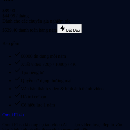
$89.90
$44.95
/ tháng
Dành cho các chuyên gia nghiêm túc.
$539.40 thanh toán hàng năm
Bắt Đầu
Bao gồm
60000 tín dụng mỗi năm
Xuất video 720p / 1080p / 4K
Tạo riêng tư
Quyền sử dụng thương mại
Văn bản thành video & hình ảnh thành video
Hỗ trợ cơ bản
Có hiệu lực 1 năm
Omni Flash
Omni Flash là công cụ tạo video AI — tạo video tuyệt đẹp từ văn
bản, hình ảnh và clip tham chiếu trong vài giây.