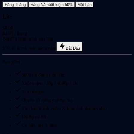
Hàng Tháng
Hàng Năm
tiết kiệm 50%
Một Lần
Lite
$9.90
$4.95
/ tháng
Bắt đầu hành trình của bạn.
$59.40 thanh toán hàng năm
Bắt Đầu
Bao gồm
6000 tín dụng mỗi năm
Xuất video 720p / 1080p / 4K
Tạo riêng tư
Quyền sử dụng thương mại
Văn bản thành video & hình ảnh thành video
Hỗ trợ cơ bản
Có hiệu lực 1 năm